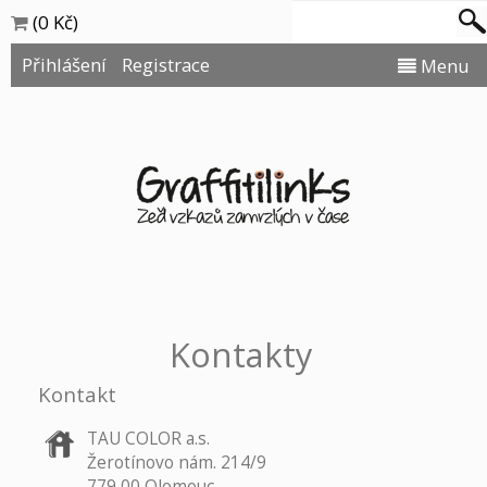
(0 Kč)
Přihlášení
Registrace
Menu
Kontakty
Kontakt
TAU COLOR a.s.
Žerotínovo nám. 214/9
779 00 Olomouc