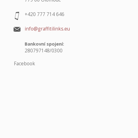
+420 777 714 646
info@graffitilinks.eu
Bankovní spojení:
280797148/0300
Facebook