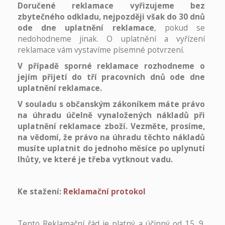
Doručené reklamace vyřizujeme bez
zbytečného odkladu, nejpozději však do 30 dnů
ode dne uplatnění reklamace
, pokud se
nedohodneme jinak. O uplatnění a vyřízení
reklamace vám vystavíme písemné potvrzení.
V případě sporné reklamace rozhodneme o
jejím přijetí do tří pracovních dnů ode dne
uplatnění reklamace.
V souladu s občanským zákoníkem máte právo
na úhradu účelně vynaložených nákladů při
uplatnění reklamace zboží. Vezměte, prosíme,
na vědomí, že právo na úhradu těchto nákladů
musíte uplatnit do jednoho měsíce po uplynutí
lhůty, ve které je třeba vytknout vadu.
Ke stažení:
Reklamační protokol
Tento Reklamační řád je platný a účinný od 15. 9.