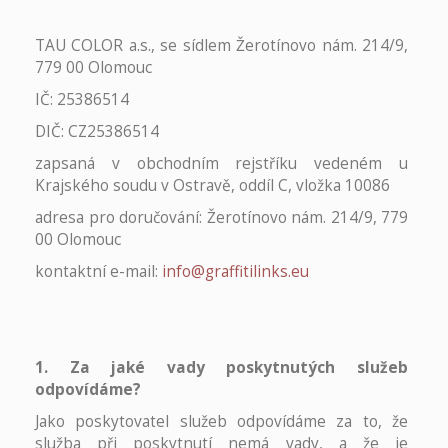
TAU COLOR a.s., se sídlem Žerotínovo nám. 214/9,
779 00 Olomouc
IČ: 25386514
DIČ: CZ25386514
zapsaná v obchodním rejstříku vedeném u
Krajského soudu v Ostravě, oddíl C, vložka 10086
adresa pro doručování: Žerotínovo nám. 214/9, 779
00 Olomouc
kontaktní e-mail:
info@graffitilinks.eu
1. Za jaké vady poskytnutých služeb
odpovídáme?
Jako poskytovatel služeb odpovídáme za to, že
služba při poskytnutí nemá vady, a že je